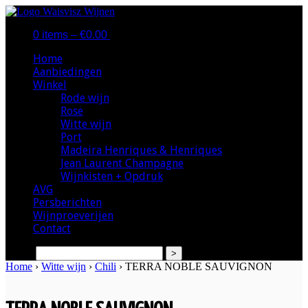
0 items –
€
0.00
|
Home
Aanbiedingen
Winkel
Rode wijn
Rose
Witte wijn
Port
Madeira Henriques & Henriques
Jean Laurent Champagne
Wijnkisten + Opdruk
AVG
Persberichten
Wijnproeverijen
Contact
search
Home
›
Witte wijn
›
Chili
› TERRA NOBLE SAUVIGNON