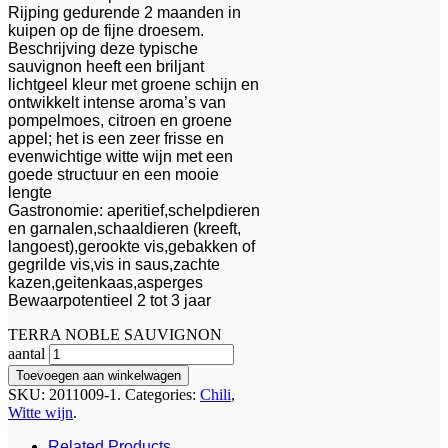
Rijping gedurende 2 maanden in
kuipen op de fijne droesem.
Beschrijving deze typische
sauvignon heeft een briljant
lichtgeel kleur met groene schijn en
ontwikkelt intense aroma’s van
pompelmoes, citroen en groene
appel; het is een zeer frisse en
evenwichtige witte wijn met een
goede structuur en een mooie
lengte
Gastronomie: aperitief,schelpdieren
en garnalen,schaaldieren (kreeft,
langoest),gerookte vis,gebakken of
gegrilde vis,vis in saus,zachte
kazen,geitenkaas,asperges
Bewaarpotentieel 2 tot 3 jaar
TERRA NOBLE SAUVIGNON
aantal
Toevoegen aan winkelwagen
SKU:
2011009-1
.
Categories:
Chili
,
Witte wijn
.
Related Products