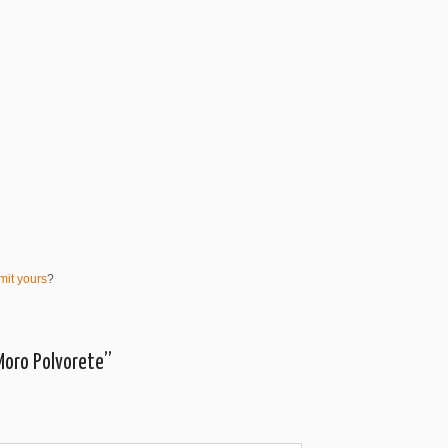
mit yours
?
 Moro Polvorete”