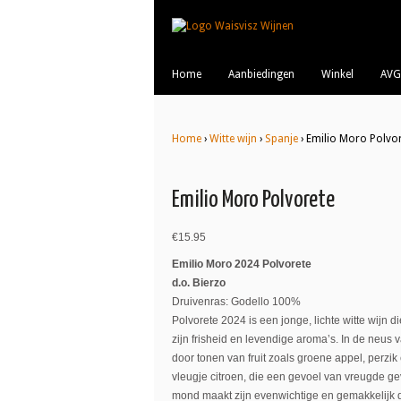
Home
Aanbiedingen
Winkel
AVG
Home
›
Witte wijn
›
Spanje
› Emilio Moro Polvo
Emilio Moro Polvorete
€
15.95
Emilio Moro 2024 Polvorete
d.o. Bierzo
Druivenras: Godello 100%
Polvorete 2024 is een jonge, lichte witte wijn d
zijn frisheid en levendige aroma’s. In de neus va
door tonen van fruit zoals groene appel, perzik
vleugje citroen, die een gevoel van vreugde ge
mond maakt zijn evenwichtige en gemakkelijk 