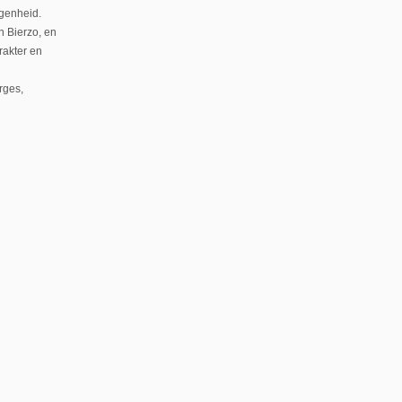
egenheid.
n Bierzo, en
rakter en
rges,