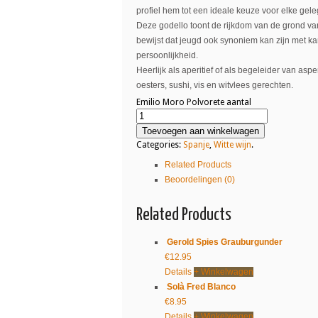
profiel hem tot een ideale keuze voor elke gel
Deze godello toont de rijkdom van de grond va
bewijst dat jeugd ook synoniem kan zijn met ka
persoonlijkheid.
Heerlijk als aperitief of als begeleider van aspe
oesters, sushi, vis en witvlees gerechten.
Emilio Moro Polvorete aantal
Toevoegen aan winkelwagen
Categories:
Spanje
,
Witte wijn
.
Related Products
Beoordelingen (0)
Related Products
Gerold Spies Grauburgunder
€
12.95
Details
+ Winkelwagen
Solà Fred Blanco
€
8.95
Details
+ Winkelwagen