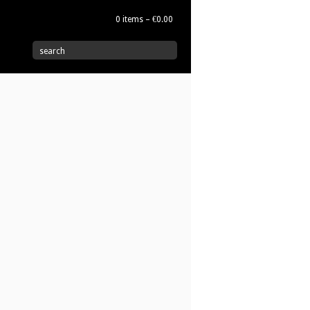
0 items –
€
0.00
|
search