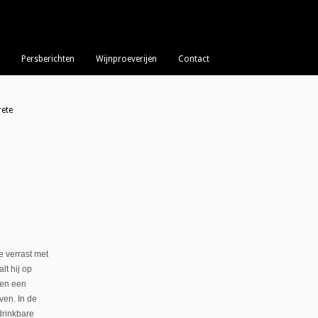
Persberichten
Wijnproeverijen
Contact
rete
ie verrast met
lt hij op
 en een
ven. In de
drinkbare