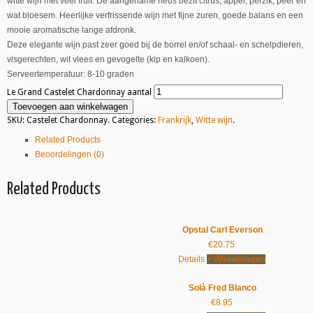
witte wijn met veel fruit. De aangename neus bezit citrus, appel, perzik, peer en
wat bloesem. Heerlijke verfrissende wijn met fijne zuren, goede balans en een
mooie aromatische lange afdronk.
Deze elegante wijn past zeer goed bij de borrel en/of schaal- en schelpdieren,
visgerechten, wit vlees en gevogelte (kip en kalkoen).
Serveertemperatuur: 8-10 graden
Le Grand Castelet Chardonnay aantal
Toevoegen aan winkelwagen
SKU:
Castelet Chardonnay
.
Categories:
Frankrijk
,
Witte wijn
.
Related Products
Beoordelingen (0)
Related Products
Opstal Carl Everson
€
20.75
Details
+ Winkelwagen
Solà Fred Blanco
€
8.95