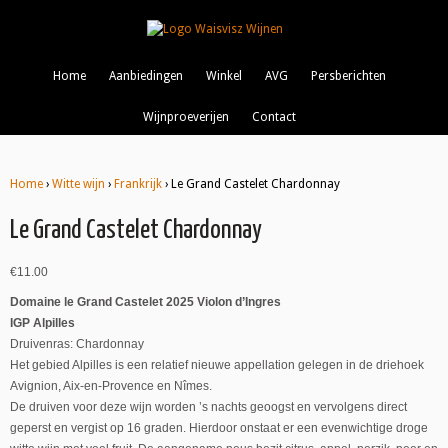
Home
Aanbiedingen
Winkel
AVG
Persberichten
Wijnproeverijen
Contact
Home
›
Witte wijn
›
Frankrijk
› Le Grand Castelet Chardonnay
Le Grand Castelet Chardonnay
€
11.00
Domaine le Grand Castelet 2025 Violon d’Ingres
IGP Alpilles
Druivenras: Chardonnay
Het gebied Alpilles is een relatief nieuwe appellation gelegen in de driehoek
Avignion, Aix-en-Provence en Nîmes.
De druiven voor deze wijn worden ’s nachts geoogst en vervolgens direct
geperst en vergist op 16 graden. Hierdoor onstaat er een evenwichtige droge