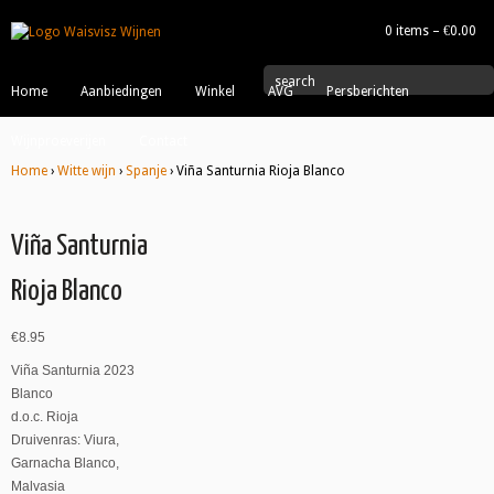
0 items –
€
0.00
|
search
Home
Aanbiedingen
Winkel
AVG
Persberichten
Wijnproeverijen
Contact
Home
›
Witte wijn
›
Spanje
› Viña Santurnia Rioja Blanco
Viña Santurnia
Rioja Blanco
€
8.95
Viña Santurnia 2023
Blanco
d.o.c. Rioja
Druivenras: Viura,
Garnacha Blanco,
Malvasia