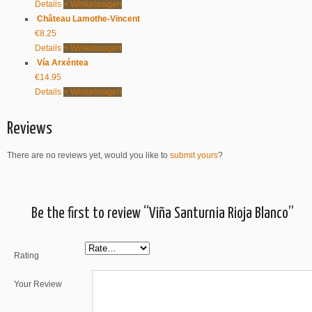
Details
+ Winkelwagen
Château Lamothe-Vincent
€
8.25
Details
+ Winkelwagen
Vía Arxéntea
€
14.95
Details
+ Winkelwagen
Reviews
There are no reviews yet, would you like to
submit yours
?
Be the first to review “Viña Santurnia Rioja Blanco”
Rating
Your Review