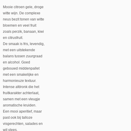
Mooie citroen gele, droge
witte wijn. De complexe
neus bezit tonen van witte
bloemen en veel fruit
zoals perzik, banaan, kiwi
en citrusfruit.
De smaak is fris, levendig,
met een uitstekende
balans tussen zuurgraad
en alcohol. Goed
gebouwd middenpallet
met een smakelijke en
harmonieuze textuur.
Intense afdronk die het
fruitkarakter achterlaat,
samen met een vleugje
aromatische kruiden.
Een mooi aperitief, maar
past ook bij talloze
visgerechten, salades en
wit vlees.