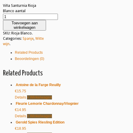
Viña Santurnia Rioja
Blanco aantal
Toevoegen aan
winkelwagen
SKU:
Rioja Blanco
.
Categories:
Spanje
,
Witte
wijn
.
Related Products
Beoordelingen (0)
Related Products
Antoine de la Farge Reuilly
€
15.75
Details
+ Winkelwagen
Fleurie Lemorie Chardonnay/Viognier
€
14.95
Details
+ Winkelwagen
Gerold Spies Riesling Edition
€
18.95