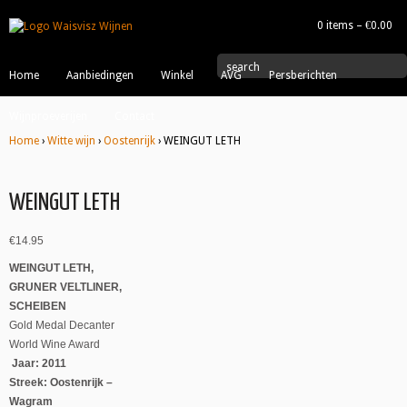
0 items –
€
0.00
|
search
Home
Aanbiedingen
Winkel
AVG
Persberichten
Wijnproeverijen
Contact
Home
›
Witte wijn
›
Oostenrijk
› WEINGUT LETH
WEINGUT LETH
€
14.95
WEINGUT LETH,
GRUNER VELTLINER,
SCHEIBEN
Gold Medal Decanter
World Wine Award
Jaar: 2011
Streek: Oostenrijk –
Wagram