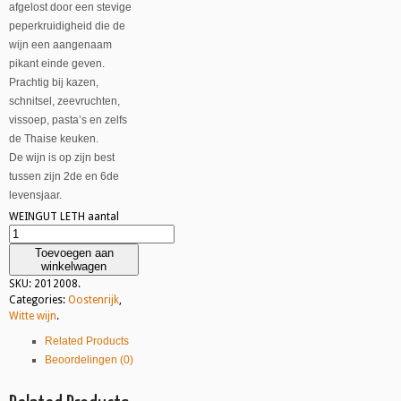
afgelost door een stevige
peperkruidigheid die de
wijn een aangenaam
pikant einde geven.
Prachtig bij kazen,
schnitsel, zeevruchten,
vissoep, pasta’s en zelfs
de Thaise keuken.
De wijn is op zijn best
tussen zijn 2de en 6de
levensjaar.
WEINGUT LETH aantal
Toevoegen aan
winkelwagen
SKU:
2012008
.
Categories:
Oostenrijk
,
Witte wijn
.
Related Products
Beoordelingen (0)