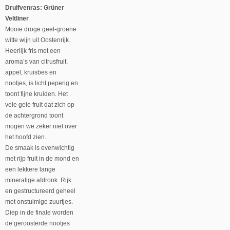
Druifvenras: Grüner
Veltliner
Mooie droge geel-groene
witte wijn uit Oostenrijk.
Heerlijk fris met een
aroma’s van citrusfruit,
appel, kruisbes en
nootjes, is licht peperig en
toont fijne kruiden. Het
vele gele fruit dat zich op
de achtergrond toont
mogen we zeker niet over
het hoofd zien.
De smaak is evenwichtig
met rijp fruit in de mond en
een lekkere lange
mineralige afdronk. Rijk
en gestructureerd geheel
met onstuimige zuurtjes.
Diep in de finale worden
de geroosterde nootjes