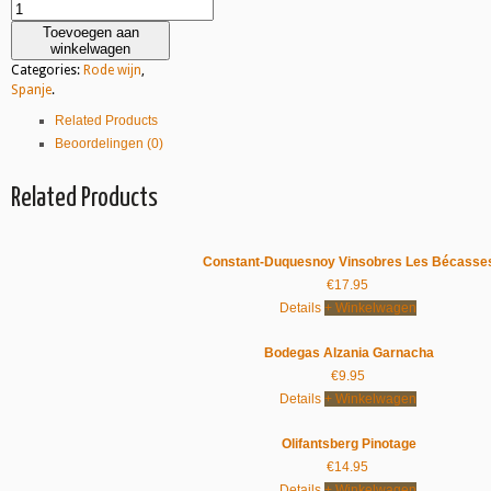
Toevoegen aan
winkelwagen
Categories:
Rode wijn
,
Spanje
.
Related Products
Beoordelingen (0)
Related Products
Constant-Duquesnoy Vinsobres Les Bécasse
€
17.95
Details
+ Winkelwagen
Bodegas Alzania Garnacha
€
9.95
Details
+ Winkelwagen
Olifantsberg Pinotage
€
14.95
Details
+ Winkelwagen