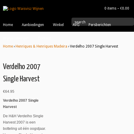
0 items –
€
0.00
|
search
Home
Aanbiedingen
Winkel
AVG
Persberichten
Wijnproeverijen
Contact
Home
›
Henriques & Henriques Madeira
› Verdelho 2007 Single Harvest
Verdelho 2007
Single Harvest
€
64.95
Verdelho 2007 Single
Harvest
De H&H Verdelho Single
Harvest 2007 is een
botteling uit één oogstjaar.