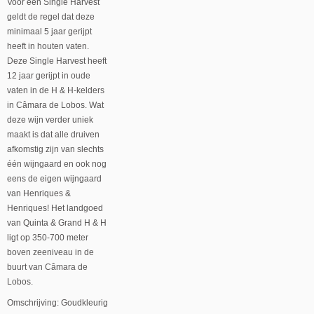
Voor een Single Harvest
geldt de regel dat deze
minimaal 5 jaar gerijpt
heeft in houten vaten.
Deze Single Harvest heeft
12 jaar gerijpt in oude
vaten in de H & H-kelders
in Câmara de Lobos. Wat
deze wijn verder uniek
maakt is dat alle druiven
afkomstig zijn van slechts
één wijngaard en ook nog
eens de eigen wijngaard
van Henriques &
Henriques! Het landgoed
van Quinta & Grand H & H
ligt op 350-700 meter
boven zeeniveau in de
buurt van Câmara de
Lobos.
Omschrijving: Goudkleurig