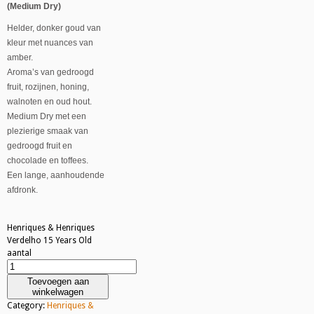
(Medium Dry)
Helder, donker goud van
kleur met nuances van
amber.
Aroma’s van gedroogd
fruit, rozijnen, honing,
walnoten en oud hout.
Medium Dry met een
plezierige smaak van
gedroogd fruit en
chocolade en toffees.
Een lange, aanhoudende
afdronk.
Henriques & Henriques
Verdelho 15 Years Old
aantal
Toevoegen aan
winkelwagen
Category:
Henriques &