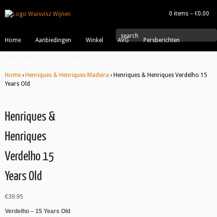
0 items –
€
0.00
|
search
Home
Aanbiedingen
Winkel
AVG
Persberichten
Wijnproeverijen
Contact
Home
›
Henriques & Henriques Madeira
› Henriques & Henriques Verdelho 15
Years Old
Henriques &
Henriques
Verdelho 15
Years Old
€
39.95
Verdelho – 15 Years Old