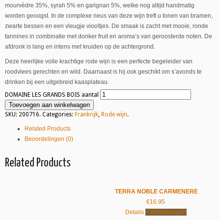
mourvèdre 35%, syrah 5% en garignan 5%, welke nog altijd handmatig
worden geoogst. In de complexe neus van deze wijn treft u tonen van bramen,
zwarte bessen en een vleugje viooltjes. De smaak is zacht met mooie, ronde
tannines in combinatie met donker fruit en aroma’s van geroosterde noten. De
afdronk is lang en intens met kruiden op de achtergrond.
Deze heerlijke volle krachtige rode wijn is een perfecte begeleider van
roodvlees gerechten en wild. Daarnaast is hij ook geschikt om s’avonds te
drinken bij een uitgebreid kaasplateau.
DOMAINE LES GRANDS BOIS aantal
Toevoegen aan winkelwagen
SKU:
200716
.
Categories:
Frankrijk
,
Rode wijn
.
Related Products
Beoordelingen (0)
Related Products
TERRA NOBLE CARMENERE
€
16.95
Details
+ Winkelwagen