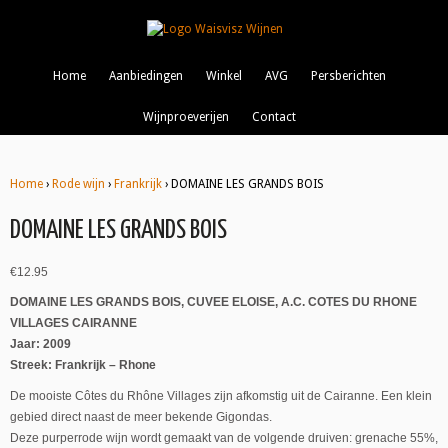
Home
Aanbiedingen
Winkel
AVG
Persberichten
Wijnproeverijen
Contact
Home
›
Rode wijn
›
Frankrijk
› DOMAINE LES GRANDS BOIS
DOMAINE LES GRANDS BOIS
€
12.95
DOMAINE LES GRANDS BOIS, CUVEE ELOISE, A.C. COTES DU RHONE
VILLAGES CAIRANNE
Jaar: 2009
Streek: Frankrijk – Rhone
De mooiste Côtes du Rhône Villages zijn afkomstig uit de Cairanne. Een klein
gebied direct naast de meer bekende Gigondas.
Deze purperrode wijn wordt gemaakt van de volgende druiven: grenache 55%,