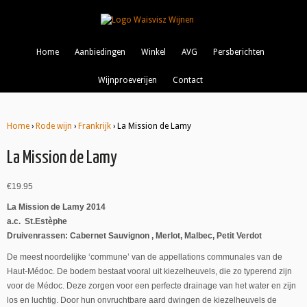
Home
Aanbiedingen
Winkel
AVG
Persberichten
Wijnproeverijen
Contact
Home
›
Rode wijn
›
Frankrijk
› La Mission de Lamy
La Mission de Lamy
€
19.95
La Mission de Lamy 2014
a.c. St.Estèphe
Druivenrassen: Cabernet Sauvignon , Merlot, Malbec, Petit Verdot
De meest noordelijke ‘commune’ van de appellations communales van de
Haut-Médoc. De bodem bestaat vooral uit kiezelheuvels, die zo typerend zijn
voor de Médoc. Deze zorgen voor een perfecte drainage van het water en zijn
los en luchtig. Door hun onvruchtbare aard dwingen de kiezelheuvels de