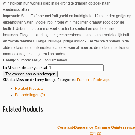
wijnstokken hun wortels diep in de grond te dringen op zoek naar
voedingsstoffen.
Imposante Saint Estèphe met fruitigheid en kruidigheid, 12 maanden gerijpt op
eikenhouten vaten. Mooie, robijnrode wijn met tinten granaat rood door de
leeftijd. Uitbundige geur met veel kruidig kersenfruit en een hele fijne
houttoets. Elegante krachtige en geconcentreerde smaak met verleidelijk fruit
en zachte tannines. Lange, kruidige, pittige afdronk. De zachte tannines in de
afdronk laten duidelijk merken dat deze wijn al mooi op dronk begint te komen
maar ook nog enkele jaren kan ouderen.
Heerlijk bij roodvlees, duif of lamsvlees.
La Mission de Lamy aantal
Toevoegen aan winkelwagen
SKU:
La Mission de Lamy Rouge
.
Categories:
Frankrijk
,
Rode wijn
.
Related Products
Beoordelingen (0)
Related Products
Constant-Duquesnoy Cairanne Quintessence
€
21.00