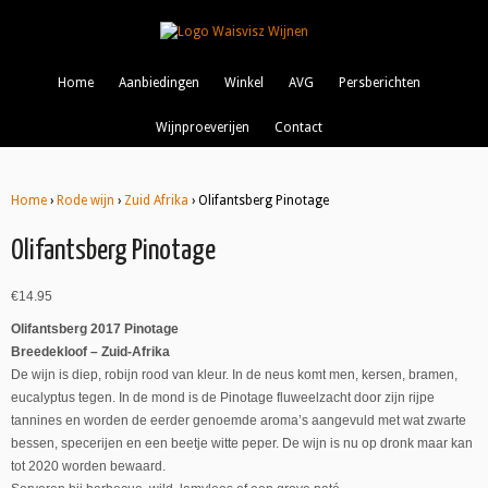
Home
Aanbiedingen
Winkel
AVG
Persberichten
Wijnproeverijen
Contact
Home
›
Rode wijn
›
Zuid Afrika
› Olifantsberg Pinotage
Olifantsberg Pinotage
€
14.95
Olifantsberg 2017 Pinotage
Breedekloof – Zuid-Afrika
De wijn is diep, robijn rood van kleur. In de neus komt men, kersen, bramen,
eucalyptus tegen. In de mond is de Pinotage fluweelzacht door zijn rijpe
tannines en worden de eerder genoemde aroma’s aangevuld met wat zwarte
bessen, specerijen en een beetje witte peper. De wijn is nu op dronk maar kan
tot 2020 worden bewaard.