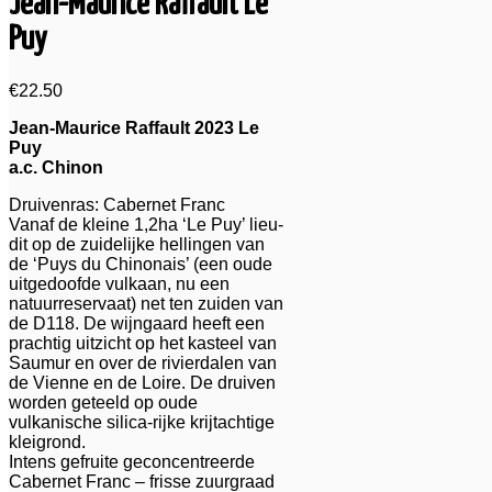
Jean-Maurice Raffault Le
Puy
€
22.50
Jean-Maurice Raffault 2023 Le
Puy
a.c. Chinon
Druivenras: Cabernet Franc
Vanaf de kleine 1,2ha ‘Le Puy’ lieu-
dit op de zuidelijke hellingen van
de ‘Puys du Chinonais’ (een oude
uitgedoofde vulkaan, nu een
natuurreservaat) net ten zuiden van
de D118. De wijngaard heeft een
prachtig uitzicht op het kasteel van
Saumur en over de rivierdalen van
de Vienne en de Loire. De druiven
worden geteeld op oude
vulkanische silica-rijke krijtachtige
kleigrond.
Intens gefruite geconcentreerde
Cabernet Franc – frisse zuurgraad