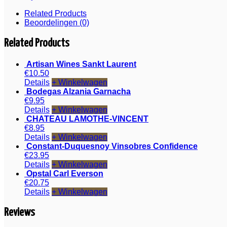
Related Products
Beoordelingen (0)
Related Products
Artisan Wines Sankt Laurent
€
10.50
Details
+ Winkelwagen
Bodegas Alzania Garnacha
€
9.95
Details
+ Winkelwagen
CHATEAU LAMOTHE-VINCENT
€
8.95
Details
+ Winkelwagen
Constant-Duquesnoy Vinsobres Confidence
€
23.95
Details
+ Winkelwagen
Opstal Carl Everson
€
20.75
Details
+ Winkelwagen
Reviews