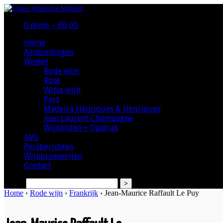
0 items –
€
0.00
|
Home
Aanbiedingen
Winkel
Rode wijn
Rose
Witte wijn
Port
Madeira Henriques & Henriques
Jean Laurent Champagne
Wijnkisten + Opdruk
AVG
Persberichten
Wijnproeverijen
Contact
search
Home
›
Rode wijn
›
Frankrijk
› Jean-Maurice Raffault Le Puy