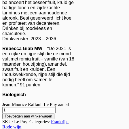
balanceert het bessenfruit, kruidige
hartige tonen en zijdezachte
tannines met een aanhoudende
afdronk. Best geserveerd licht koel
en profiteert van decanteren.
Drinken bij roodvlees en
charcuterie.
Drinkvenster: 2023 – 2036.
Rebecca Gibb MW
– “De 2021 is
een rijke en rijpe stijl die de mond
vult met romig fruit – vanille (van 18
maanden houtrijping), amandel,
zwart fruit en kruiden. Een
indrukwekkende, rijpe stijl die tijd
nodig heeft om samen te
komen.” 91 punten.
Biologisch
Jean-Maurice Raffault Le Puy aantal
Toevoegen aan winkelwagen
SKU:
Le Puy
.
Categories:
Frankrijk
,
Rode wijn
.