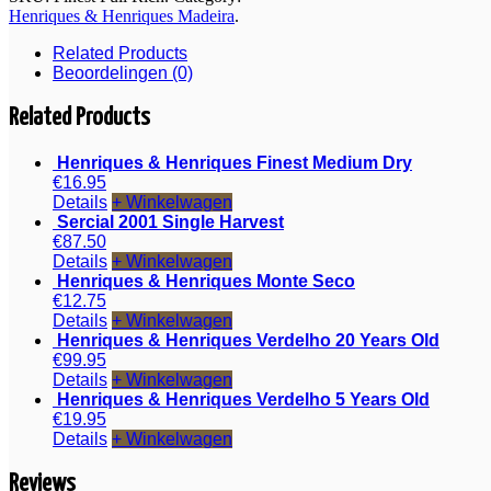
Henriques & Henriques Madeira
.
Related Products
Beoordelingen (0)
Related Products
Henriques & Henriques Finest Medium Dry
€
16.95
Details
+ Winkelwagen
Sercial 2001 Single Harvest
€
87.50
Details
+ Winkelwagen
Henriques & Henriques Monte Seco
€
12.75
Details
+ Winkelwagen
Henriques & Henriques Verdelho 20 Years Old
€
99.95
Details
+ Winkelwagen
Henriques & Henriques Verdelho 5 Years Old
€
19.95
Details
+ Winkelwagen
Reviews