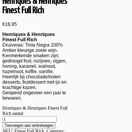
Henriques & Henriques
Finest Full Rich
€
16.95
Henriques & Henriques
Finest Full Rich
Druiveras: Tinta Negra 100%
Amber kleurige zoete wijn.
Kenmerkende smaken zijn:
gedroogd fruit, rozijnen, vijgen,
honing, karamel, walnoot,
hazelnoot, koffie, vanille.
Heerlijk bij chocolade/noten
desserts, fruitdessert met ijs en
krachtige kazen.
Geopend ongeveer een jaar te
bewaren.
Henriques & Henriques Finest Full
Rich aantal
Toevoegen aan winkelwagen
SKU:
Finest Full Rich
.
Category: