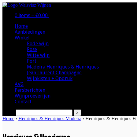
0 items –
€
0.00
|
Home
Aanbiedingen
Winkel
Rode wijn
Rose
Witte wijn
Port
Madeira Henriques & Henriques
Jean Laurent Champagne
Wijnkisten + Opdruk
AVG
Persberichten
Wijnproeverijen
Contact
search
Home
›
Henriques & Henriques Madeira
› Henriques & Henriques Fin