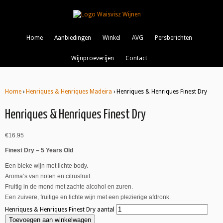
Home
Aanbiedingen
Winkel
AVG
Persberichten
Wijnproeverijen
Contact
Home
›
Henriques & Henriques Madeira
› Henriques & Henriques Finest Dry
Henriques & Henriques Finest Dry
€
16.95
Finest Dry – 5 Years Old
Een bleke wijn met lichte body.
Aroma’s van noten en citrusfruit.
Fruitig in de mond met zachte alcohol en zuren.
Een zuivere, fruitige en lichte wijn met een plezierige afdronk.
Henriques & Henriques Finest Dry aantal
Toevoegen aan winkelwagen