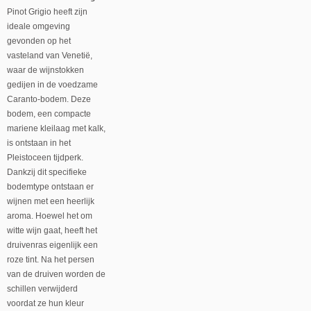
Pinot Grigio heeft zijn
ideale omgeving
gevonden op het
vasteland van Venetië,
waar de wijnstokken
gedijen in de voedzame
Caranto-bodem. Deze
bodem, een compacte
mariene kleilaag met kalk,
is ontstaan in het
Pleistoceen tijdperk.
Dankzij dit specifieke
bodemtype ontstaan er
wijnen met een heerlijk
aroma. Hoewel het om
witte wijn gaat, heeft het
druivenras eigenlijk een
roze tint. Na het persen
van de druiven worden de
schillen verwijderd
voordat ze hun kleur