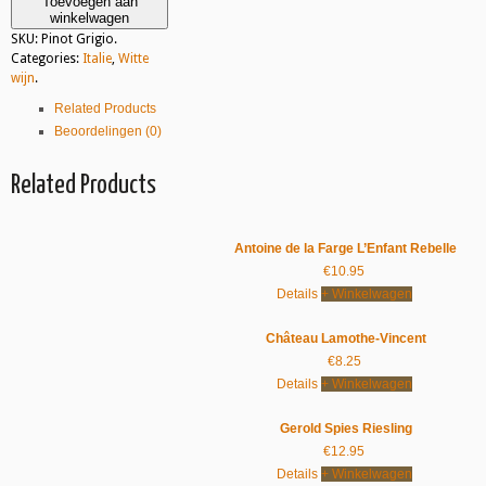
Toevoegen aan
winkelwagen
SKU:
Pinot Grigio
.
Categories:
Italie
,
Witte
wijn
.
Related Products
Beoordelingen (0)
Related Products
Antoine de la Farge L’Enfant Rebelle
€
10.95
Details
+ Winkelwagen
Château Lamothe-Vincent
€
8.25
Details
+ Winkelwagen
Gerold Spies Riesling
€
12.95
Details
+ Winkelwagen