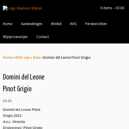
0 items –
€
0.00
|
Home
Aanbiedingen
Winkel
AVG
Persberichten
Wijnproeverijen
Contact
Home
›
Witte wijn
›
Italie
› Domini del Leone Pinot Grigio
Domini del Leone
Pinot Grigio
€
9.95
Domini del Leone Pinot
Grigio 2023
d.o.c. Venezia
Druivenras: Pinot Grigio