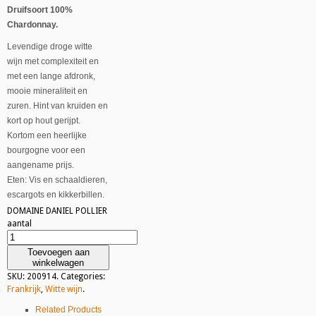
Druifsoort 100%
Chardonnay.
Levendige droge witte
wijn met complexiteit en
met een lange afdronk,
mooie mineraliteit en
zuren. Hint van kruiden en
kort op hout gerijpt.
Kortom een heerlijke
bourgogne voor een
aangename prijs.
Eten: Vis en schaaldieren,
escargots en kikkerbillen.
DOMAINE DANIEL POLLIER
aantal
Toevoegen aan
winkelwagen
SKU:
200914
.
Categories:
Frankrijk
,
Witte wijn
.
Related Products