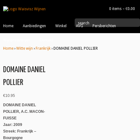
0 items –
€
0.00
|
search
Home
Aanbiedingen
Winkel
AVG
Persberichten
Wijnproeverijen
Contact
Home
›
Witte wijn
›
Frankrijk
› DOMAINE DANIEL POLLIER
DOMAINE DANIEL
POLLIER
€
10.95
DOMAINE DANIEL
POLLIER, A.C. MACON-
FUISSE
Jaar: 2009
Streek: Frankrijk –
Bourgogne