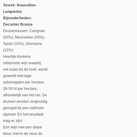
Streek: Roussillon-
Languedoc
Bijzonderheden:
Decanter Bronze
Druivenrassen: Carignan
(50%), Mourvèdre (20%),
Syrah (15%), Grenache
(15%)
Heerlijk donkere
robijnrode wijn waarbij,
net zoals bij de rosé, wordt
gewerkt met lage
opbrengsten per hectare,
38-50 hl per hectare,
afhankelijk van het ras. De
druiven worden zorgvuldig
geoogst bij een optimale
rijpheid. En het resultaat
mag er zijn!
Een wijn met een diepe
kleur, met in de neus de