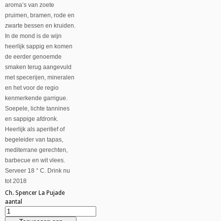
aroma’s van zoete
pruimen, bramen, rode en
zwarte bessen en kruiden.
In de mond is de wijn
heerlijk sappig en komen
de eerder genoemde
smaken terug aangevuld
met specerijen, mineralen
en het voor de regio
kenmerkende garrigue.
Soepele, lichte tannines
en sappige afdronk.
Heerlijk als aperitief of
begeleider van tapas,
mediterrane gerechten,
barbecue en wit vlees.
Serveer 18 ° C. Drink nu
tot 2018
Ch. Spencer La Pujade
aantal