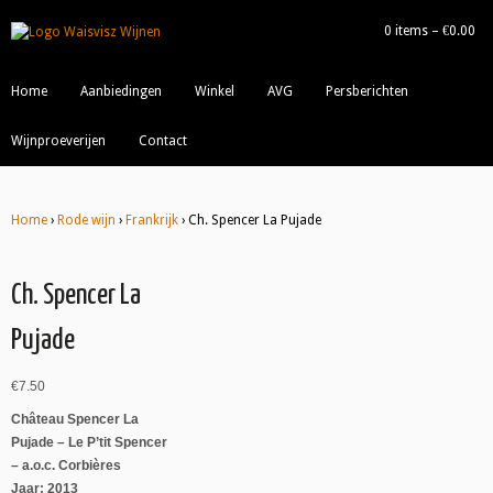
0 items –
€
0.00
|
Home
Aanbiedingen
Winkel
AVG
Persberichten
Wijnproeverijen
Contact
Home
›
Rode wijn
›
Frankrijk
› Ch. Spencer La Pujade
Ch. Spencer La
Pujade
€
7.50
Château Spencer La
Pujade – Le P’tit Spencer
– a.o.c. Corbières
Jaar: 2013